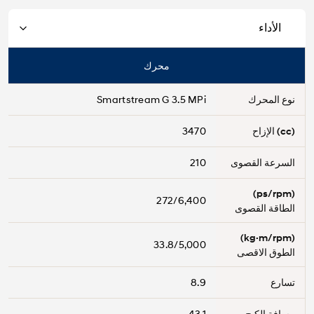
الأداء
محرك
نوع المحرك
Smartstream G 3.5 MPi
(cc) الإزاح
3470
السرعة القصوى
210
(ps/rpm)
272/6,400
الطاقة القصوى
(kg·m/rpm)
33.8/5,000
الطوق الاقصى
تسارع
8.9
مسافة الكبح
43.1