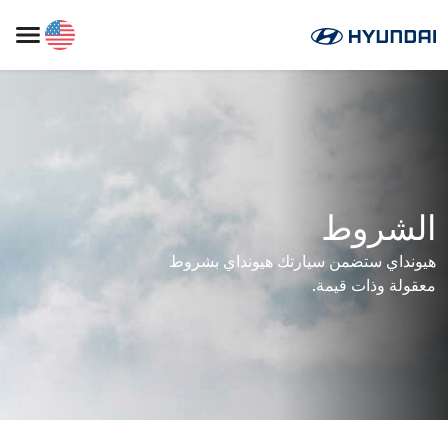
الشروط
هيونداي ستضمن سيارتك هيونداي بشروط
معقولة وذات قيمة.